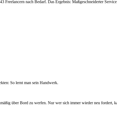
 43 Freelancern nach Bedarf. Das Ergebnis: Maßgeschneiderter Servic
 In einer der kreativsten Metropolen der Welt.
und unserer Kompetenz auf internationalen Märkten.
jekten: So lernt man sein Handwerk.
elmäßig über Bord zu werfen. Nur wer sich immer wieder neu fordert, k