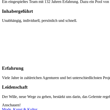
Ein eingespieltes Team mit 132 Jahren Erfahrung. Dazu ein Pool von
Inhabergeführt
Unabhängig, individuell, persönlich und schnell.
Regional
Wir lieben Hamburg. Hier sind wir zuhause, hier fühlen wir uns wohl.
International
Gute Kreation kennt keine Grenzen. Kunden weltweit vertrauen uns 
Erfahrung
Viele Jahre in zahlreichen Agenturen und bei unterschiedlichsten Pro
Leidenschaft
Der Wille, neue Wege zu gehen, bestärkt uns darin, das Gelernte reg
Anschauen!
Mode, Kunst & Kultur